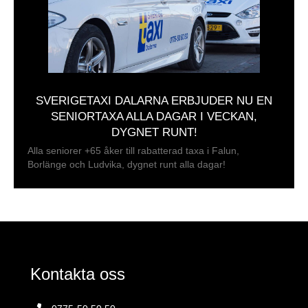
SVERIGETAXI DALARNA ERBJUDER NU EN
SENIORTAXA ALLA DAGAR I VECKAN,
DYGNET RUNT!
Alla seniorer +65 åker till rabatterad taxa i Falun,
Borlänge och Ludvika, dygnet runt alla dagar!
Kontakta oss