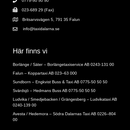
0775-50 50 50
023-689 29 (Fax)
Britsarvsvägen 5, 791 35 Falun
info@taxidalarna.se
Här finns vi
Borlänge / Säter – Borlängetaxiservice AB
0243-131 00
Falun – Koppartaxi AB
023–63 000
Sundborn – Engkvist Buss & Taxi AB
0775-50 50 50
Svärdsjö – Hedmans Buss AB
0775-50 50 50
Ludvika / Smedjebacken / Grängesberg – Ludvikataxi AB
0240-139 00
Avesta / Hedemora – Södra Dalarnas Taxi AB
0226–804
00