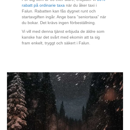
rabatt på ordinarie taxa
när du åker taxi i
Falun. Rabatten kan fås dygnet runt och
startavgiften ingår. Ange bara ”seniortaxa” när
du bokar. Det krävs ingen förbeställning.
Vi vill med denna tjänst erbjuda de äldre som
kanske har det svårt med ekomin att ta sig
fram enkelt, tryggt och säkert i Falun.